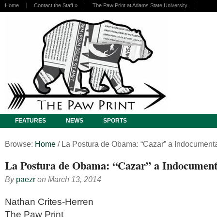
Home
Contact the Staff
»
The Paw Print at Adams State University
FEATURES
NEWS
SPORTS
Browse:
Home
/
La Postura de Obama: “Cazar” a Indocument
La Postura de Obama: “Cazar” a Indocumen
By
paezr
on
March 13, 2014
Nathan Crites-Herren
The Paw Print